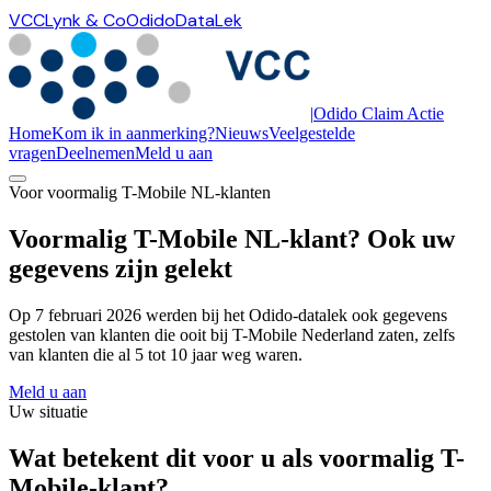
VCC
Lynk & Co
Odido
DataLek
|
Odido Claim Actie
Home
Kom ik in aanmerking?
Nieuws
Veelgestelde
vragen
Deelnemen
Meld u aan
Voor voormalig T-Mobile NL-klanten
Voormalig T-Mobile NL-klant? Ook uw
gegevens zijn gelekt
Op 7 februari 2026 werden bij het Odido-datalek ook gegevens
gestolen van klanten die ooit bij T-Mobile Nederland zaten, zelfs
van klanten die al 5 tot 10 jaar weg waren.
Meld u aan
Uw situatie
Wat betekent dit voor u als voormalig T-
Mobile-klant?