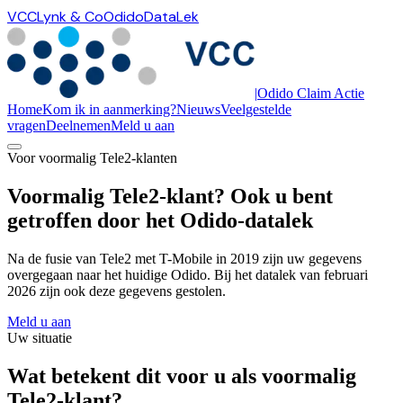
VCC
Lynk & Co
Odido
DataLek
|
Odido Claim Actie
Home
Kom ik in aanmerking?
Nieuws
Veelgestelde
vragen
Deelnemen
Meld u aan
Voor voormalig Tele2-klanten
Voormalig Tele2-klant? Ook u bent
getroffen door het Odido-datalek
Na de fusie van Tele2 met T-Mobile in 2019 zijn uw gegevens
overgegaan naar het huidige Odido. Bij het datalek van februari
2026 zijn ook deze gegevens gestolen.
Meld u aan
Uw situatie
Wat betekent dit voor u als voormalig
Tele2-klant?